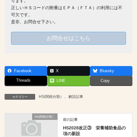
ります。
正しいＨＳコードの附番はＥＰＡ（ＦＴＡ）の利用には不
可欠です。
是非、お問合せ下さい。
お問合せはこちら
Facebook
X
Bluesky
Threads
LINE
Copy
HS(関税分類）
、
解説記事
カテゴリー
HS(関税分類）
前の記事
HS2028改正③ 栄養補助食品の
項の新設