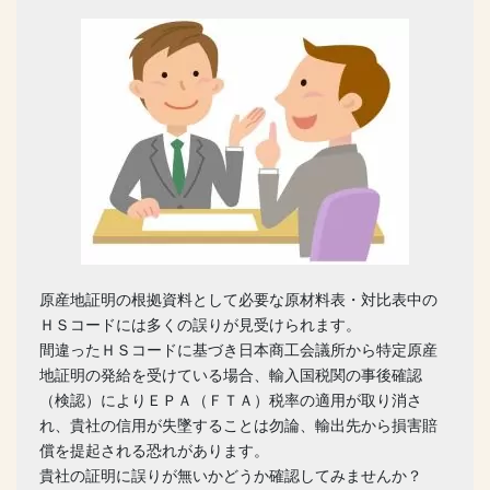
原産地証明の根拠資料として必要な原材料表・対比表中の
ＨＳコードには多くの誤りが見受けられます。
間違ったＨＳコードに基づき日本商工会議所から特定原産
地証明の発給を受けている場合、輸入国税関の事後確認
（検認）によりＥＰＡ（ＦＴＡ）税率の適用が取り消さ
れ、貴社の信用が失墜することは勿論、輸出先から損害賠
償を提起される恐れがあります。
貴社の証明に誤りが無いかどうか確認してみませんか？