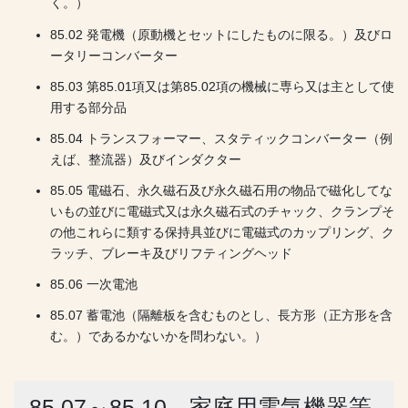
く。）
85.02 発電機（原動機とセットにしたものに限る。）及びロ
ータリーコンバーター
85.03 第85.01項又は第85.02項の機械に専ら又は主として使
用する部分品
85.04 トランスフォーマー、スタティックコンバーター（例
えば、整流器）及びインダクター
85.05 電磁石、永久磁石及び永久磁石用の物品で磁化してな
いもの並びに電磁式又は永久磁石式のチャック、クランプそ
の他これらに類する保持具並びに電磁式のカップリング、ク
ラッチ、ブレーキ及びリフティングヘッド
85.06 一次電池
85.07 蓄電池（隔離板を含むものとし、長方形（正方形を含
む。）であるかないかを問わない。）
85.07～85.10 家庭用電気機器等