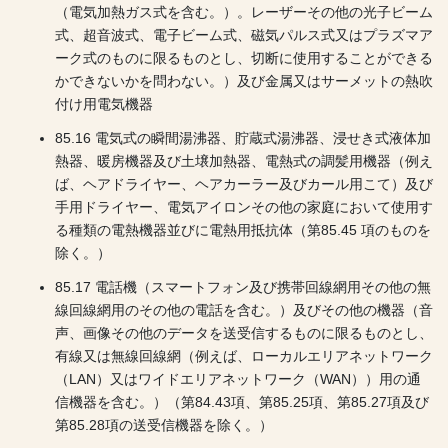
（電気加熱ガス式を含む。）。レーザーその他の光子ビーム
式、超音波式、電子ビーム式、磁気パルス式又はプラズマア
ーク式のものに限るものとし、切断に使用することができる
かできないかを問わない。）及び金属又はサーメットの熱吹
付け用電気機器
85.16 電気式の瞬間湯沸器、貯蔵式湯沸器、浸せき式液体加
熱器、暖房機器及び土壌加熱器、電熱式の調髪用機器（例え
ば、ヘアドライヤー、ヘアカーラー及びカール用こて）及び
手用ドライヤー、電気アイロンその他の家庭において使用す
る種類の電熱機器並びに電熱用抵抗体（第85.45 項のものを
除く。）
85.17 電話機（スマートフォン及び携帯回線網用その他の無
線回線網用のその他の電話を含む。）及びその他の機器（音
声、画像その他のデータを送受信するものに限るものとし、
有線又は無線回線網（例えば、ローカルエリアネットワーク
（LAN）又はワイドエリアネットワーク（WAN））用の通
信機器を含む。）（第84.43項、第85.25項、第85.27項及び
第85.28項の送受信機器を除く。）