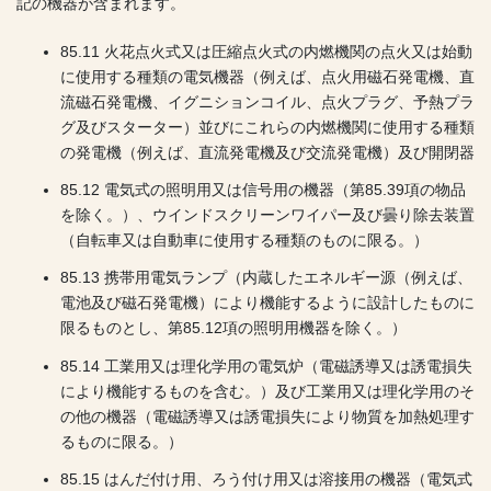
記の機器が含まれます。
85.11 火花点火式又は圧縮点火式の内燃機関の点火又は始動
に使用する種類の電気機器（例えば、点火用磁石発電機、直
流磁石発電機、イグニションコイル、点火プラグ、予熱プラ
グ及びスターター）並びにこれらの内燃機関に使用する種類
の発電機（例えば、直流発電機及び交流発電機）及び開閉器
85.12 電気式の照明用又は信号用の機器（第85.39項の物品
を除く。）、ウインドスクリーンワイパー及び曇り除去装置
（自転車又は自動車に使用する種類のものに限る。）
85.13 携帯用電気ランプ（内蔵したエネルギー源（例えば、
電池及び磁石発電機）により機能するように設計したものに
限るものとし、第85.12項の照明用機器を除く。）
85.14 工業用又は理化学用の電気炉（電磁誘導又は誘電損失
により機能するものを含む。）及び工業用又は理化学用のそ
の他の機器（電磁誘導又は誘電損失により物質を加熱処理す
るものに限る。）
85.15 はんだ付け用、ろう付け用又は溶接用の機器（電気式