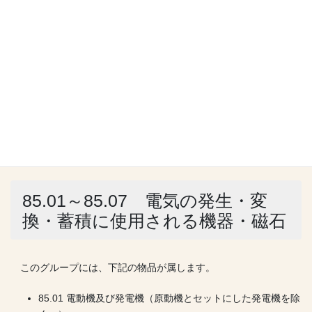
HS品目表の第85類には、発電機、モーター、電池等の他、家庭
用、産業用の電気機器、テレビ、ビデオや通信機器が分類されま
す。また、半導体やコンデンサー等の電子部品もこの類に分類さ
れます。
第84類に分類されるのか、また、科学光学機器として第90類に
分類されるのか、なかなか分かりにくい物品もありますが、その
ような場合は、類注や
関税率表解説
の規定を参考にして分類を行
いましょう。
第85類の構成を見ていくこととします。
85.01～85.07 電気の発生・変
換・蓄積に使用される機器・磁石
このグループには、下記の物品が属します。
85.01 電動機及び発電機（原動機とセットにした発電機を除