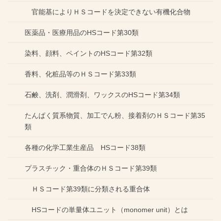
官能基によりＨＳコードを決定できない有機化合物
医薬品・医療用品のHSコード第30類
染料、顔料、ペイントのHSコード第32類
香料、化粧品等のＨＳコード第33類
石鹸、洗剤、潤滑剤、ワックスのHSコード第34類
たんぱく質系物質、加工でん粉、接着剤のＨＳコード第35
類
各種の化学工業生産品 HSコード38類
プラスチック・重合体のＨＳコード第39類
ＨＳコード第39類に分類される重合体
HSコードの単量体ユニット（monomer unit）とは