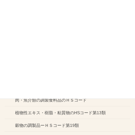
HSコード通則２ 未完成の完成品、組立てていない物品の
分類
HSコード通則３ 二以上の項に該当するとみられる場合
HSコード通則4 どの項にも該当しない物品の分類
HSコード通則５ ケース、容器、包装材料の取扱い
HSコード通則６ 号の分類の原則
板のＨＳコードは長方形と円形では大違い
食品のＨＳコード
肉・魚介類の調製食料品のＨＳコード
植物性エキス・樹脂・粘質物のHSコード第13類
穀物の調製品ーＨＳコード第19類